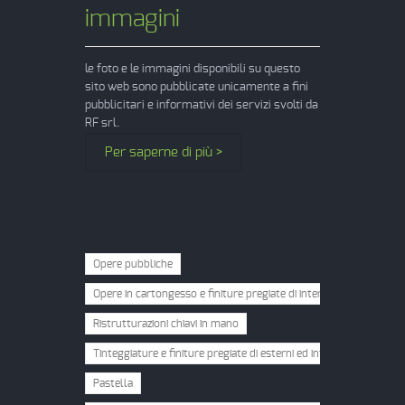
immagini
le foto e le immagini disponibili su questo
sito web sono pubblicate unicamente a fini
pubblicitari e informativi dei servizi svolti da
RF srl.
Per saperne di più >
Opere pubbliche
Opere in cartongesso e finiture pregiate di interni
Ristrutturazioni chiavi in mano
Tinteggiature e finiture pregiate di esterni ed interni
Pastella