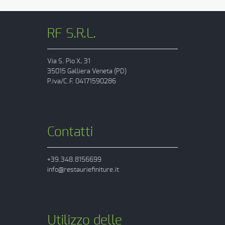
RF S.R.L.
Via S. Pio X, 31
35015 Galliera Veneta (PD)
P.iva/C.F. 04171590286
Contatti
+39.348.8156699
info@restauriefiniture.it
Utilizzo delle