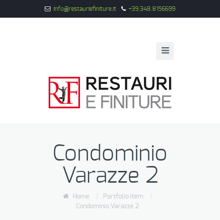
info@restauriefiniture.it
+39.348.8156699
Condominio
Varazze 2
Home
/
Portfolio item
/
Condominio Varazze 2