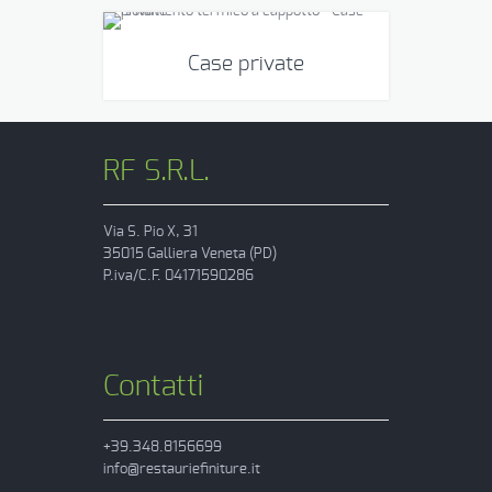
Case private
RF S.R.L.
Via S. Pio X, 31
35015 Galliera Veneta (PD)
P.iva/C.F. 04171590286
Contatti
+39.348.8156699
info@restauriefiniture.it