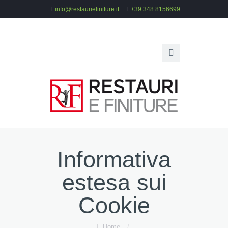
info@restauriefiniture.it
+39.348.8156699
Informativa
estesa sui
Cookie
Home
/