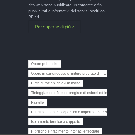
sito web sono pubblicate unicamente a fini
pubblicitari e informativi dei servizi svolti da
RF srl.
Per saperne di più >
Opere pubbliche
Opere in cartongesso e finiture pregiate di interni
Ristrutturazioni chiavi in mano
Tinteggiature e finiture pregiate di esterni ed interni
Pastella
Rifacimento manti copertura e impermeabilizzazioni
Isolamento termico a cappotto
Ripristino e rifacimento intonaci e facciate