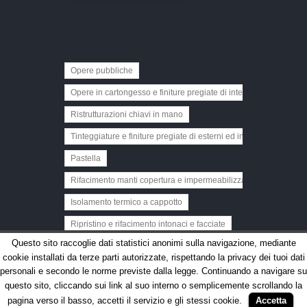
Opere pubbliche
Opere in cartongesso e finiture pregiate di interni
Ristrutturazioni chiavi in mano
Tinteggiature e finiture pregiate di esterni ed interni
Pastella
Rifacimento manti copertura e impermeabilizzazioni
Isolamento termico a cappotto
Ripristino e rifacimento intonaci e facciate
Questo sito raccoglie dati statistici anonimi sulla navigazione, mediante
cookie installati da terze parti autorizzate, rispettando la privacy dei tuoi dati
personali e secondo le norme previste dalla legge. Continuando a navigare su
© 2026
RF - Restauri e finiture
. All Rights
questo sito, cliccando sui link al suo interno o semplicemente scrollando la
Reserved.
Privacy policy
. Created by
pagina verso il basso, accetti il servizio e gli stessi cookie.
Accetta
MBDesign
.