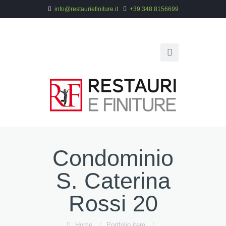
info@restauriefiniture.it
+39.348.8156699
Condominio
S. Caterina
Rossi 20
Home
/
Portfolio item
/